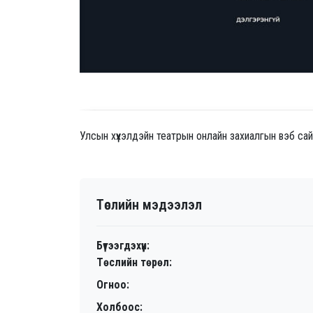
Улсын хүүхэлдэйн театрын онлайн захиалгын вэб са
Төслийн мэдээлэл
Бүтээгдэхүүн:
Төслийн төрөл:
Огноо:
Холбоос: