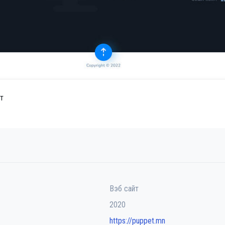
йт
Вэб сайт
2020
https://puppet.mn