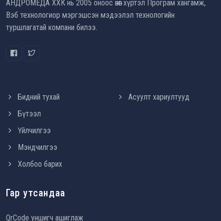
АНДРОМЕДА ХХК нь 2005 оноос өнөөг хүртэл Програм хангамж,
Вэб технологиор мэргэшсэн мэдээлэл технологийн
туршлагатай компани билээ.
Бидний тухай
Асуулт хариултууд
Бүтээл
Үйлчилгээ
Мэндчилгээ
Холбоо барих
Гар утсандаа
QrCode уншигч ашиглаж