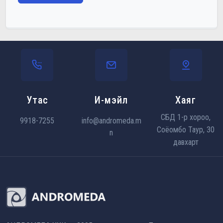
Утас
И-мэйл
Хаяг
СБД 1-р хороо,
9918-7255
info@andromeda.m
Соёомбо Таур, 30
n
давхарт