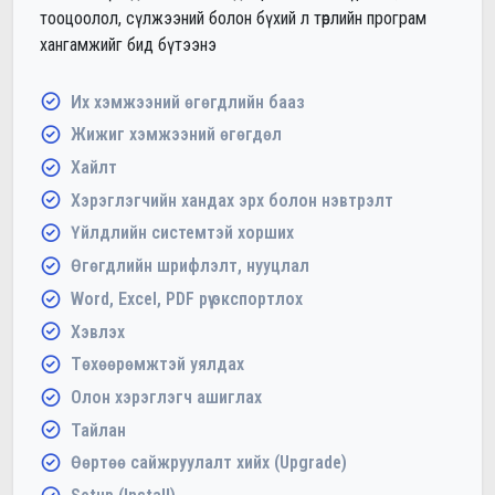
тооцоолол, сүлжээний болон бүхий л төрлийн програм
хангамжийг бид бүтээнэ
Их хэмжээний өгөгдлийн бааз
Жижиг хэмжээний өгөгдөл
Хайлт
Хэрэглэгчийн хандах эрх болон нэвтрэлт
Үйлдлийн системтэй хорших
Өгөгдлийн шрифлэлт, нууцлал
Word, Excel, PDF рүү экспортлох
Хэвлэх
Төхөөрөмжтэй уялдах
Олон хэрэглэгч ашиглах
Тайлан
Өөртөө сайжруулалт хийх (Upgrade)