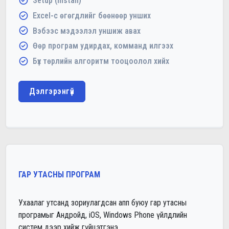
Setup (Install)
Excel-с өгөгдлийг бөөнөөр унших
Вэбээс мэдээлэл уншиж авах
Өөр програм удирдах, комманд илгээх
Бүх төрлийн алгоритм тооцоолол хийх
Дэлгэрэнгүй
ГАР УТАСНЫ ПРОГРАМ
Ухаалаг утсанд зориулагдсан апп буюу гар утасны
програмыг Андройд, iOS, Windows Phone үйлдлийн
систем дээр хийж гүйцэтгэнэ