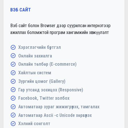
ВЭБ САЙТ
Вэб сайт болон Browser дээр суурилсан интернэтээр
ажиллах боломжтой програм хангамжийн хөгжүүлэлт
Хэрэглэгчийн бүртгэл
Онлайн захиалга
Онлайн төлбөр (E-commerce)
Хайлтын систем
Зургийн цомог (Gallery)
Гар утсанд зохицох (Responsive)
Facebook, Twitter холбох
Автоматаар зураг жижигрүүлэх, тамгалах
Автоматаар Ascii -с Unicode хөрвүүлэх
Хэлний сонголт