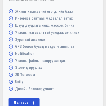
Жижиг хэмжээний өгөгдлийн бааз
Интернэт сайтаас мэдээлэл татах
Шууд дуудлага хийх, мэссэж бичих
Утасны жагсаалттай уялдаж ажиллах
Зурагтай ажиллах
GPS болон бусад мэдрэгч ашиглах
Notification
Утасны файлын санруу хандах
Store-д оруулах
2D Тоглоом
Unity
Дизайн боловсруулалт
Дэлгэрэнгүй