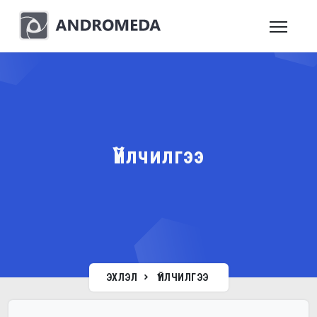
Үйлчилгээ
ЭХЛЭЛ
ҮЙЛЧИЛГЭЭ