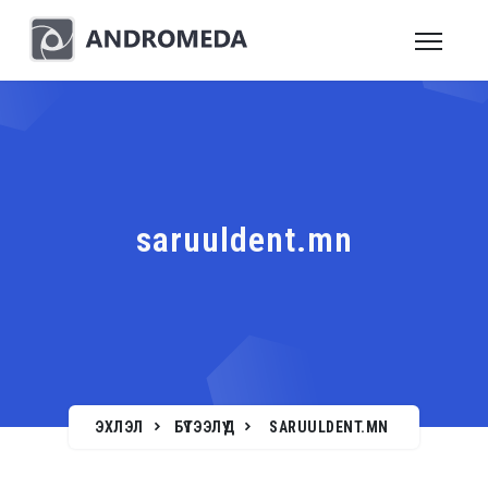
saruuldent.mn
ЭХЛЭЛ
БҮТЭЭЛҮҮД
SARUULDENT.MN