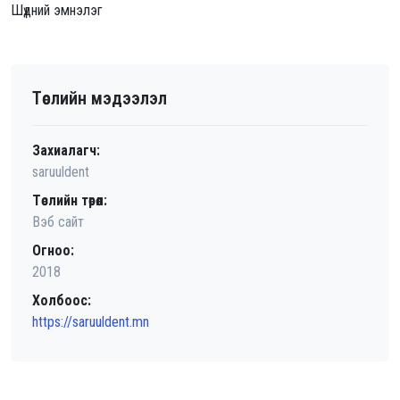
Шүдний эмнэлэг
Төслийн мэдээлэл
Захиалагч:
saruuldent
Төслийн төрөл:
Вэб сайт
Огноо:
2018
Холбоос:
https://saruuldent.mn