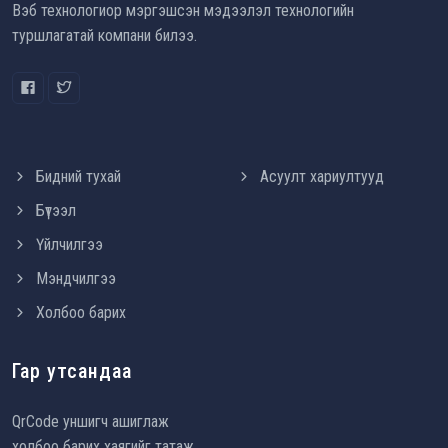
Вэб технологиор мэргэшсэн мэдээлэл технологийн
туршлагатай компани билээ.
Бидний тухай
Асуулт хариултууд
Бүтээл
Үйлчилгээ
Мэндчилгээ
Холбоо барих
Гар утсандаа
QrCode уншигч ашиглаж
холбоо барих хаягийг татаж