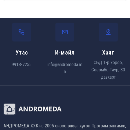
Утас
И-мэйл
Хаяг
СБД 1-р хороо,
9918-7255
info@andromeda.m
Соёомбо Таур, 30
n
давхарт
АНДРОМЕДА ХХК нь 2005 оноос өнөөг хүртэл Програм хангамж,