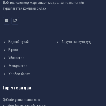
Вэб технологиор мэргэшсэн мэдээлэл технологийн
туршлагатай компани билээ.
Бидний тухай
Асуулт хариултууд
Бүтээл
Үйлчилгээ
Мэндчилгээ
Холбоо барих
Гар утсандаа
QrCode уншигч ашиглаж
холбоо барих хаягийг татаж