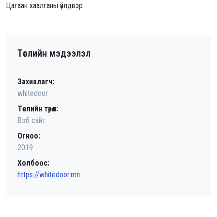
Цагаан хаалганы үйлдвэр
Төслийн мэдээлэл
Захиалагч:
whitedoor
Төслийн төрөл:
Вэб сайт
Огноо:
2019
Холбоос:
https://whitedoor.mn