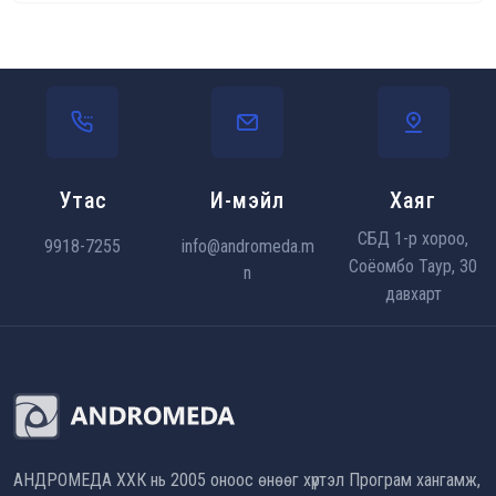
Утас
И-мэйл
Хаяг
СБД 1-р хороо,
9918-7255
info@andromeda.m
Соёомбо Таур, 30
n
давхарт
АНДРОМЕДА ХХК нь 2005 оноос өнөөг хүртэл Програм хангамж,