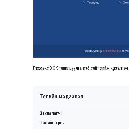
Гложекс ХХК танилцуулга вэб сайт хийж хүлээлгэн
Төслийн мэдээлэл
Захиалагч:
Төслийн төрөл: