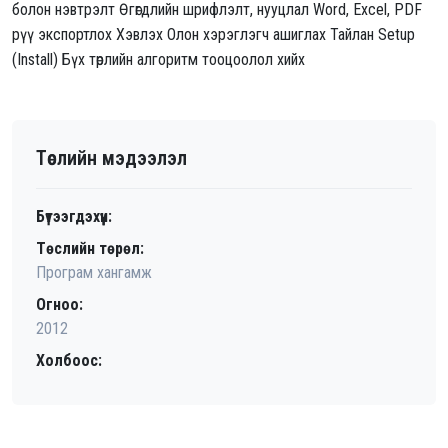
болон нэвтрэлт Өгөгдлийн шрифлэлт, нууцлал Word, Excel, PDF
рүү экспортлох Хэвлэх Олон хэрэглэгч ашиглах Тайлан Setup
(Install) Бүх төрлийн алгоритм тооцоолол хийх
Төслийн мэдээлэл
Бүтээгдэхүүн:
Төслийн төрөл:
Програм хангамж
Огноо:
2012
Холбоос: