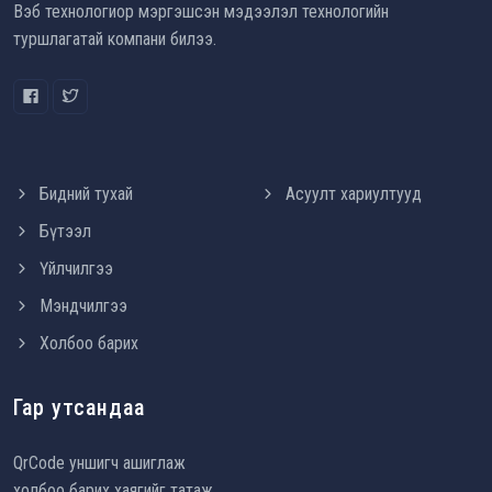
Вэб технологиор мэргэшсэн мэдээлэл технологийн
туршлагатай компани билээ.
Бидний тухай
Асуулт хариултууд
Бүтээл
Үйлчилгээ
Мэндчилгээ
Холбоо барих
Гар утсандаа
QrCode уншигч ашиглаж
холбоо барих хаягийг татаж