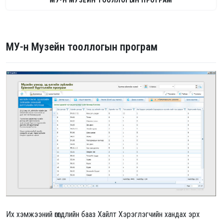
МУ-Н МУЗЕЙН ТООЛЛОГЫН ПРОГРАМ
МУ-н Музейн тооллогын програм
Их хэмжээний өгөгдлийн бааз Хайлт Хэрэглэгчийн хандах эрх