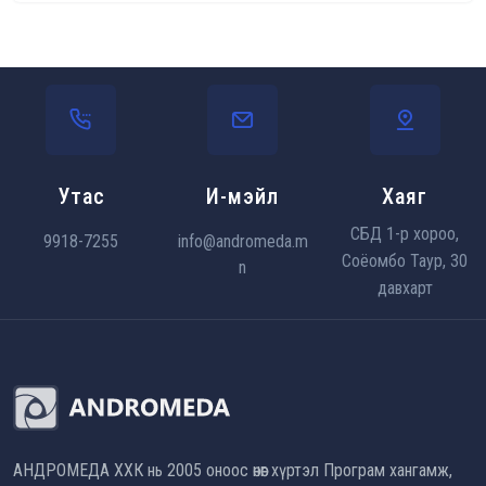
Утас
И-мэйл
Хаяг
СБД 1-р хороо,
9918-7255
info@andromeda.m
Соёомбо Таур, 30
n
давхарт
АНДРОМЕДА ХХК нь 2005 оноос өнөөг хүртэл Програм хангамж,