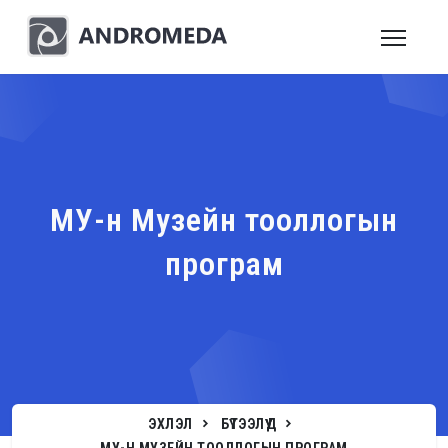
МУ-н Музейн тооллогын
програм
ЭХЛЭЛ
БҮТЭЭЛҮҮД