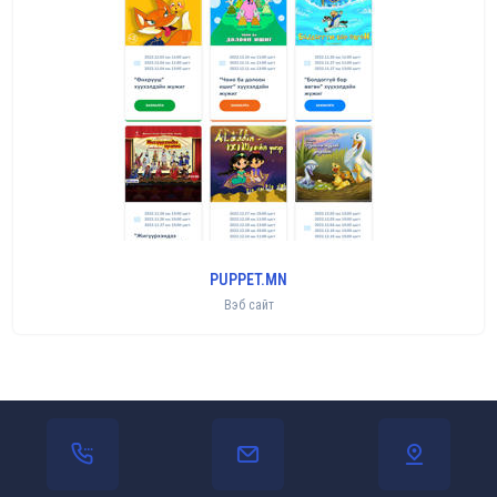
PUPPET.MN
Вэб сайт