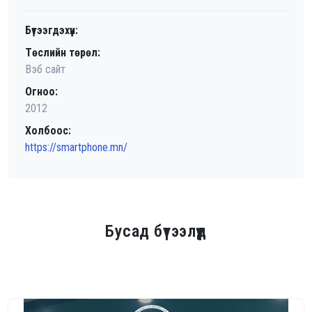
Бүтээгдэхүүн:
Төслийн төрөл:
Вэб сайт
Огноо:
2012
Холбоос:
https://smartphone.mn/
Бусад бүтээлүүд