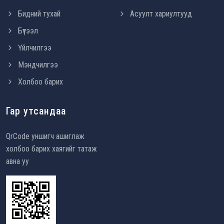
Бидний тухай
Асуулт хариултууд
Бүтээл
Үйлчилгээ
Мэндчилгээ
Холбоо барих
Гар утсандаа
QrCode уншигч ашиглаж
холбоо барих хаягийг татаж
авна уу