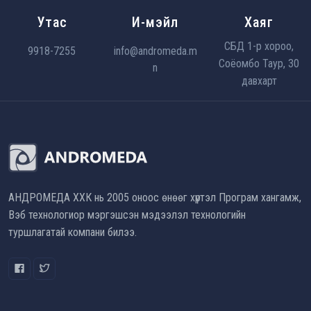
Утас
И-мэйл
Хаяг
СБД 1-р хороо,
9918-7255
info@andromeda.m
Соёомбо Таур, 30
n
давхарт
АНДРОМЕДА ХХК нь 2005 оноос өнөөг хүртэл Програм хангамж,
Вэб технологиор мэргэшсэн мэдээлэл технологийн
туршлагатай компани билээ.