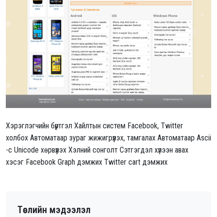
Хэрэглэгчийн бүртгэл Хайлтын систем Facebook, Twitter
холбох Автоматаар зураг жижигрүүлэх, тамгалах Автоматаар Ascii
-с Unicode хөрвүүлэх Хэлний сонголт Сэтгэгдэл хүлээн авах
хэсэг Facebook Graph дэмжих Twitter cart дэмжих
Төслийн мэдээлэл