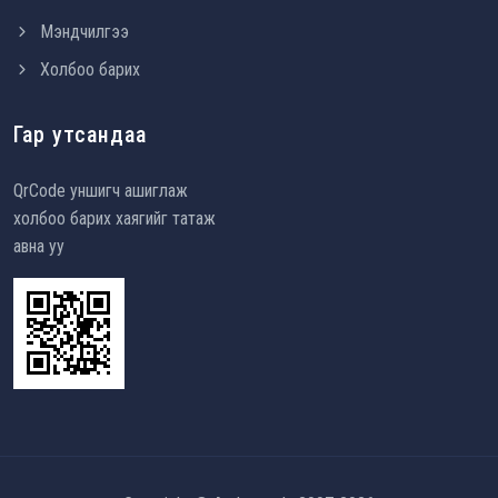
Мэндчилгээ
Холбоо барих
Гар утсандаа
QrCode уншигч ашиглаж
холбоо барих хаягийг татаж
авна уу