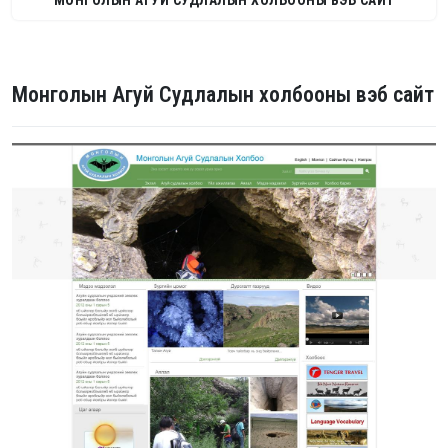
МОНГОЛЫН АГУЙ СУДЛАЛЫН ХОЛБООНЫ ВЭБ САЙТ
Монголын Агуй Судлалын холбооны вэб сайт