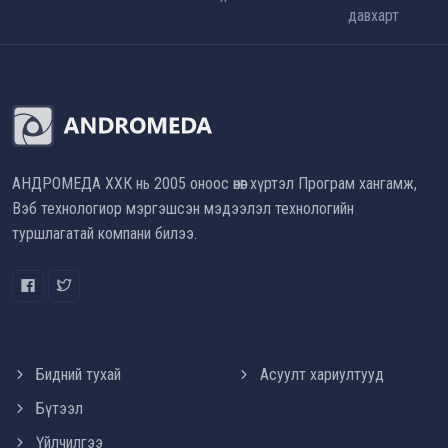
давхарт
АНДРОМЕДА ХХК нь 2005 оноос өнөөг хүртэл Програм хангамж,
Вэб технологиор мэргэшсэн мэдээлэл технологийн
туршлагатай компани билээ.
Бидний тухай
Асуулт хариултууд
Бүтээл
Үйлчилгээ