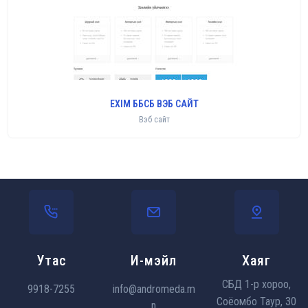
EXIM ББСБ ВЭБ САЙТ
Вэб сайт
Утас
И-мэйл
Хаяг
СБД 1-р хороо,
9918-7255
info@andromeda.m
Соёомбо Таур, 30
n