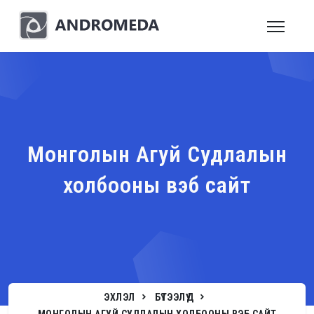
Монголын Агуй Судлалын
холбооны вэб сайт
ЭХЛЭЛ
БҮТЭЭЛҮҮД