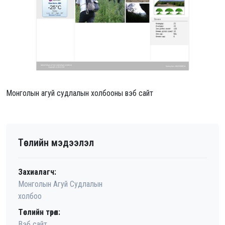
Монголын агуй судлалын холбооны вэб сайт
Төслийн мэдээлэл
Захиалагч:
Монголын Агуй Судлалын
холбоо
Төслийн төрөл:
Вэб сайт